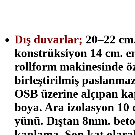
Dış duvarlar;
20–22 cm. 
konstrüksiyon 14 cm. en
rollform makinesinde öz
birleştirilmiş paslanmaz
OSB üzerine alçıpan kap
boya. Ara izolasyon 10 c
yünü. Dıştan 8mm. be
kaplama. Son kat olara