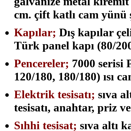
galvanize metal kiremit
cm. çift katlı cam yünü ş
Kapılar;
Dış kapılar çel
Türk panel kapı (80/20
Pencereler;
7000 serisi
120/180, 180/180) ısı ca
Elektrik tesisatı;
sıva alt
tesisatı, anahtar, priz 
Sıhhi tesisat;
sıva altı k