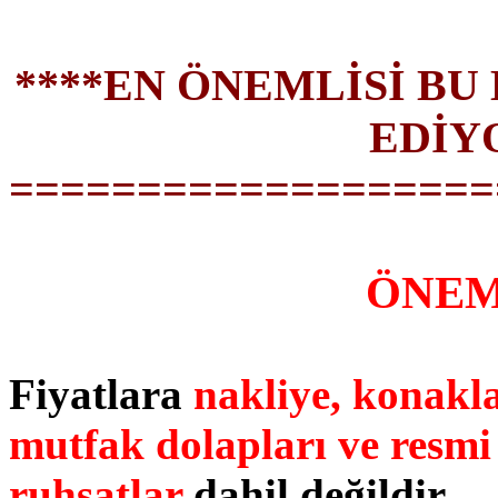
****EN ÖNEMLİSİ BU E
EDİYO
===================
ÖNEM
Fiyatlara
nakliye, konakl
mutfak dolapları ve resmi 
ruhsatlar
dahil değildir.