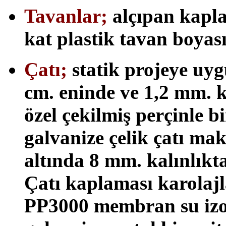
Tavanlar;
alçıpan kaplam
kat plastik tavan boyas
Çatı;
statik projeye uyg
cm. eninde ve 1,2 mm. k
özel çekilmiş perçinle b
galvanize çelik çatı ma
altında 8 mm. kalınlıkta
Çatı kaplaması karolaj
PP3000 membran su izol